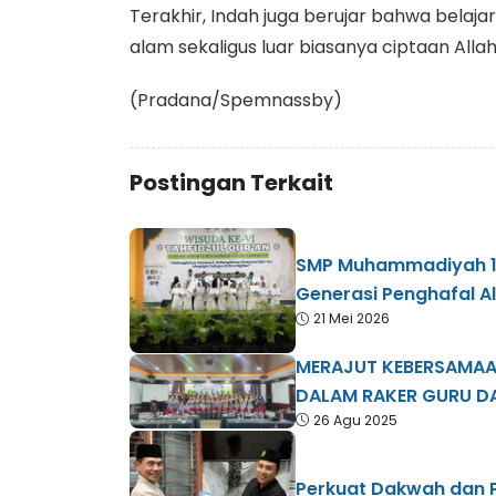
Terakhir, Indah juga berujar bahwa belaja
alam sekaligus luar biasanya ciptaan Allah
(Pradana/Spemnassby)
Postingan Terkait
SMP Muhammadiyah 1
Generasi Penghafal A
21 Mei 2026
MERAJUT KEBERSAMAA
DALAM RAKER GURU D
26 Agu 2025
Perkuat Dakwah dan 