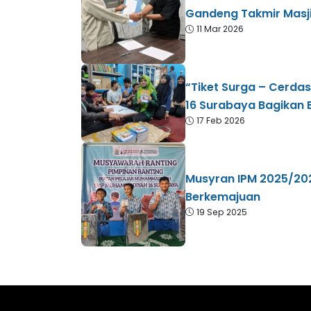
Gandeng Takmir Masji
11 Mar 2026
“Tiket Surga – Cerdas
16 Surabaya Bagikan
17 Feb 2026
Musyran IPM 2025/2026:
Berkemajuan
19 Sep 2025