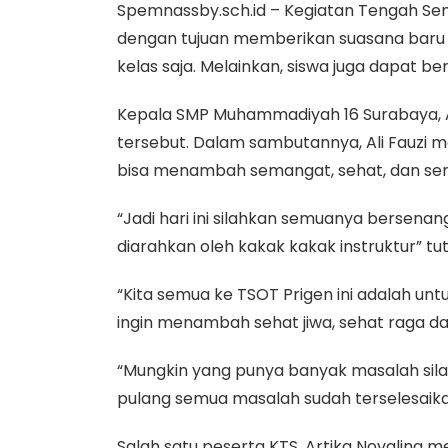
Spemnassby.sch.id – Kegiatan Tengah Semes
dengan tujuan memberikan suasana baru b
kelas saja. Melainkan, siswa juga dapat ber
Kepala SMP Muhammadiyah 16 Surabaya, A
tersebut. Dalam sambutannya, Ali Fauzi 
bisa menambah semangat, sehat, dan se
“Jadi hari ini silahkan semuanya bersena
diarahkan oleh kakak kakak instruktur” tu
“Kita semua ke TSOT Prigen ini adalah untuk
ingin menambah sehat jiwa, sehat raga d
“Mungkin yang punya banyak masalah silak
pulang semua masalah sudah terselesaikan
Salah satu peserta KTS, Artika Novalina