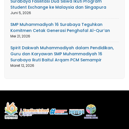
Surabaya Fasilitasi Dua Siswa Ikuti Program
Student Exchange ke Malaysia dan Singapura
Juni 5, 2026
SMP Muhammadiyah 16 Surabaya Teguhkan
Komitmen Cetak Generasi Penghafal Al-Qur’an
Mei 21, 2026
Spirit Dakwah Muhammadiyah dalam Pendidikan,
Guru dan Karyawan SMP Muhammadiyah 16
Surabaya Ikuti Baitul Arqam PCM Semampir
Maret 12, 2026