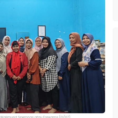
 Walimurid Spemnas atau Forwams (01/07)