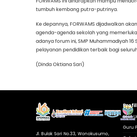
FORWAMS ini diharapkan mampu mendoron
tumbuh kembang putra-putrinya.
​Ke depannya, FORWAMS dijadwalkan ak
agenda-agenda sekolah yang memerlukan
adanya forum ini, SMP Muhammadiyah 16 
pelayanan pendidikan terbaik bagi seluruh
(Dinda Oktiana Sari)
Profi
Staf U
Guru 
Jl. Bulak Sari No.33, Wonokusumo,