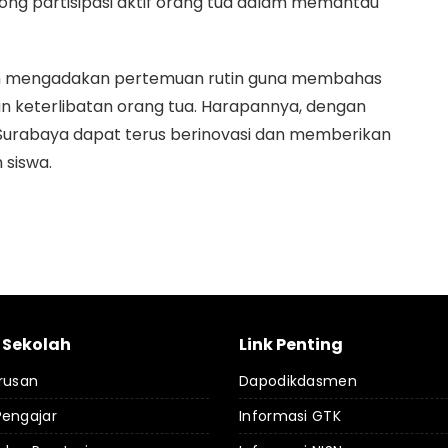
g partisipasi aktif orang tua dalam memantau
an mengadakan pertemuan rutin guna membahas
 keterlibatan orang tua. Harapannya, dengan
Surabaya dapat terus berinovasi dan memberikan
 siswa.
l Sekolah
Link Penting
rusan
Dapodikdasmen
Pengajar
Informasi GTK