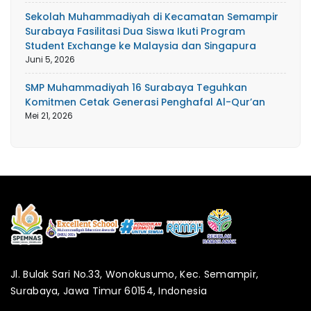
Sekolah Muhammadiyah di Kecamatan Semampir
Surabaya Fasilitasi Dua Siswa Ikuti Program
Student Exchange ke Malaysia dan Singapura
Juni 5, 2026
SMP Muhammadiyah 16 Surabaya Teguhkan
Komitmen Cetak Generasi Penghafal Al-Qur’an
Mei 21, 2026
Jl. Bulak Sari No.33, Wonokusumo, Kec. Semampir,
Surabaya, Jawa Timur 60154, Indonesia