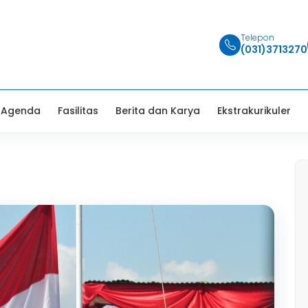
Telepon
(031)3713270
Agenda
Fasilitas
Berita dan Karya
Ekstrakurikuler