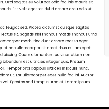
. Orci sagittis eu volutpat odio facilisis mauris sit
ris. Est velit egestas dui id ornare arcu odio ut.
c feugiat sed. Platea dictumst quisque sagittis
 lectus sit. Sagittis nisl rhoncus mattis rhoncus urna
Ullamcorper morbi tincidunt ornare massa eget
quet nec ullamcorper sit amet risus nullam eget.
t adipiscing. Quam elementum pulvinar etiam non
g bibendum est ultricies integer quis. Pretium
r. Tempor orci dapibus ultrices in iaculis nunc.
diam ut. Est ullamcorper eget nulla facilisi. Auctor
s vel. Egestas sed tempus urna et. Lorem ipsum