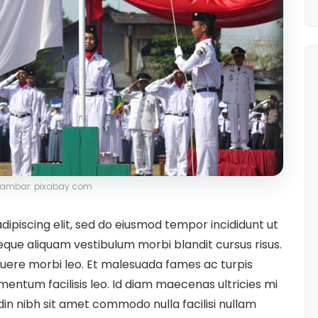
ambar: pixabay.com
ipiscing elit, sed do eiusmod tempor incididunt ut
eque aliquam vestibulum morbi blandit cursus risus.
uere morbi leo. Et malesuada fames ac turpis
entum facilisis leo. Id diam maecenas ultricies mi
udin nibh sit amet commodo nulla facilisi nullam