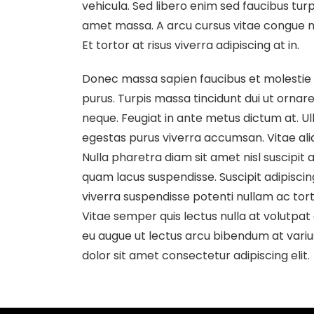
vehicula. Sed libero enim sed faucibus turpis
amet massa. A arcu cursus vitae congue mau
Et tortor at risus viverra adipiscing at in.
Donec massa sapien faucibus et molestie a
purus. Turpis massa tincidunt dui ut ornare
neque. Feugiat in ante metus dictum at. 
egestas purus viverra accumsan. Vitae ali
Nulla pharetra diam sit amet nisl suscipi
quam lacus suspendisse. Suscipit adipiscin
viverra suspendisse potenti nullam ac torto
Vitae semper quis lectus nulla at volutpat 
eu augue ut lectus arcu bibendum at variu
dolor sit amet consectetur adipiscing elit.